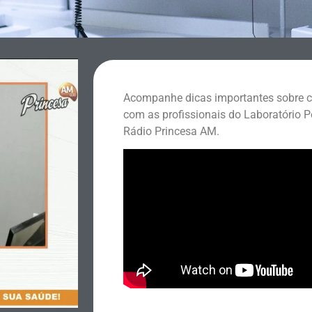
Acompanhe dicas importantes sobre 
com as profissionais do Laboratório P
Rádio Princesa AM.