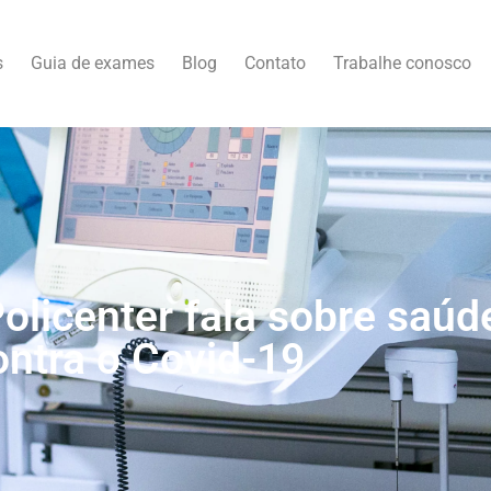
s
Guia de exames
Blog
Contato
Trabalhe conosco
olicenter fala sobre saúd
ontra o Covid-19