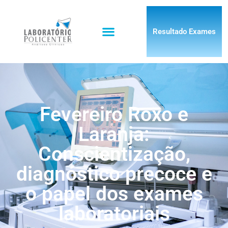
Resultado Exames
Fevereiro Roxo e
Laranja:
Conscientização,
diagnóstico precoce e
o papel dos exames
laboratoriais