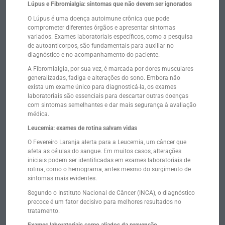
Lúpus e Fibromialgia: sintomas que não devem ser ignorados
O Lúpus é uma doença autoimune crônica que pode
comprometer diferentes órgãos e apresentar sintomas
variados. Exames laboratoriais específicos, como a pesquisa
de autoanticorpos, são fundamentais para auxiliar no
diagnóstico e no acompanhamento do paciente.
A Fibromialgia, por sua vez, é marcada por dores musculares
generalizadas, fadiga e alterações do sono. Embora não
exista um exame único para diagnosticá-la, os exames
laboratoriais são essenciais para descartar outras doenças
com sintomas semelhantes e dar mais segurança à avaliação
médica.
Leucemia: exames de rotina salvam vidas
O Fevereiro Laranja alerta para a Leucemia, um câncer que
afeta as células do sangue. Em muitos casos, alterações
iniciais podem ser identificadas em exames laboratoriais de
rotina, como o hemograma, antes mesmo do surgimento de
sintomas mais evidentes.
Segundo o Instituto Nacional de Câncer (INCA), o diagnóstico
precoce é um fator decisivo para melhores resultados no
tratamento.
Exames laboratoriais como aliados da prevenção