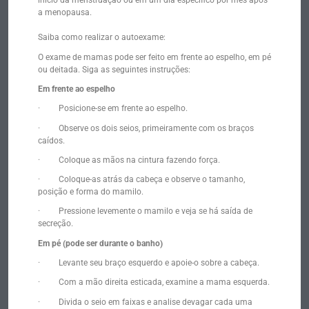
início da menstruação ou em um dia específico por mês após
a menopausa.
Saiba como realizar o autoexame:
O exame de mamas pode ser feito em frente ao espelho, em pé
ou deitada. Siga as seguintes instruções:
Em frente ao espelho
· Posicione-se em frente ao espelho.
· Observe os dois seios, primeiramente com os braços
caídos.
· Coloque as mãos na cintura fazendo força.
· Coloque-as atrás da cabeça e observe o tamanho,
posição e forma do mamilo.
· Pressione levemente o mamilo e veja se há saída de
secreção.
Em pé (pode ser durante o banho)
· Levante seu braço esquerdo e apoie-o sobre a cabeça.
· Com a mão direita esticada, examine a mama esquerda.
· Divida o seio em faixas e analise devagar cada uma