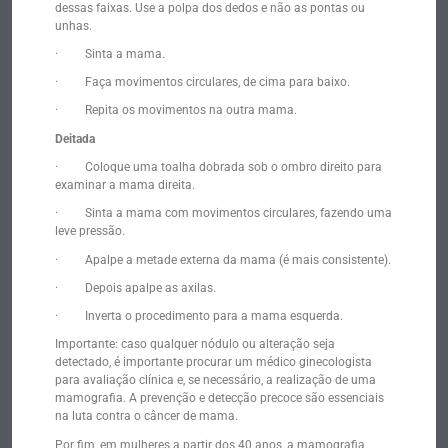
dessas faixas. Use a polpa dos dedos e não as pontas ou
unhas.
· Sinta a mama.
· Faça movimentos circulares, de cima para baixo.
· Repita os movimentos na outra mama.
Deitada
· Coloque uma toalha dobrada sob o ombro direito para
examinar a mama direita.
· Sinta a mama com movimentos circulares, fazendo uma
leve pressão.
· Apalpe a metade externa da mama (é mais consistente).
· Depois apalpe as axilas.
· Inverta o procedimento para a mama esquerda.
Importante: caso qualquer nódulo ou alteração seja
detectado, é importante procurar um médico ginecologista
para avaliação clínica e, se necessário, a realização de uma
mamografia. A prevenção e detecção precoce são essenciais
na luta contra o câncer de mama.
Por fim, em mulheres a partir dos 40 anos, a mamografia