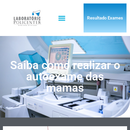
Resultado Exames
Saiba como realizar o
autoexame das
mamas